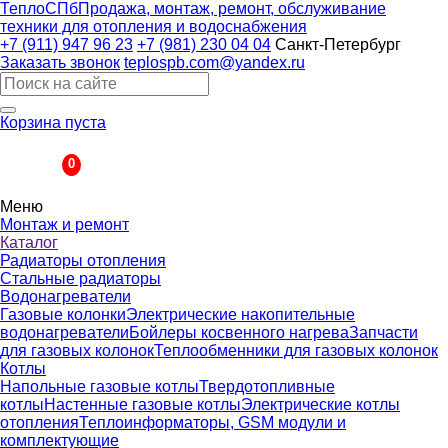
ТеплоСПб
Продажа, монтаж, ремонт, обслуживание
техники для отопления и водоснабжения
+7 (911) 947 96 23
+7 (981) 230 04 04
Санкт-Петербург
Заказать звонок
teplospb.com@yandex.ru
Корзина пуста
Корзина
0
Меню
Монтаж и ремонт
Каталог
Радиаторы отопления
Стальные радиаторы
Водонагреватели
Газовые колонки
Электрические накопительные
водонагреватели
Бойлеры косвенного нагрева
Запчасти
для газовых колонок
Теплообменники для газовых колонок
Котлы
Напольные газовые котлы
Твердотопливные
котлы
Настенные газовые котлы
Электрические котлы
отопления
Теплоинформаторы, GSM модули и
комплектующие