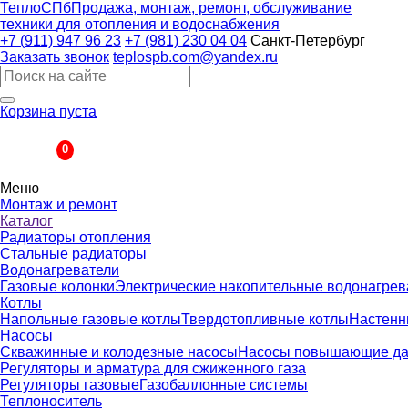
ТеплоСПб
Продажа, монтаж, ремонт, обслуживание
техники для отопления и водоснабжения
+7 (911) 947 96 23
+7 (981) 230 04 04
Санкт-Петербург
Заказать звонок
teplospb.com@yandex.ru
Корзина пуста
Корзина
0
Меню
Монтаж и ремонт
Каталог
Радиаторы отопления
Стальные радиаторы
Водонагреватели
Газовые колонки
Электрические накопительные водонагрев
Котлы
Напольные газовые котлы
Твердотопливные котлы
Настенн
Насосы
Скважинные и колодезные насосы
Насосы повышающие да
Регуляторы и арматура для сжиженного газа
Регуляторы газовые
Газобаллонные системы
Теплоноситель