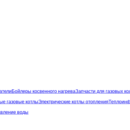
атели
Бойлеры косвенного нагрева
Запчасти для газовых ко
ые газовые котлы
Электрические котлы отопления
Теплоинф
вление воды