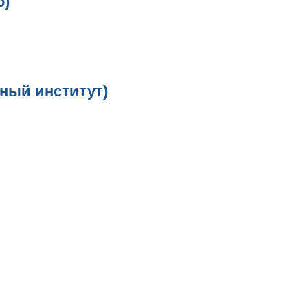
о)
орный институт
)