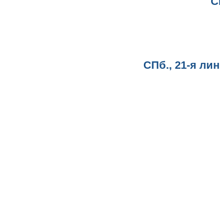
С
СПб., 21-я ли