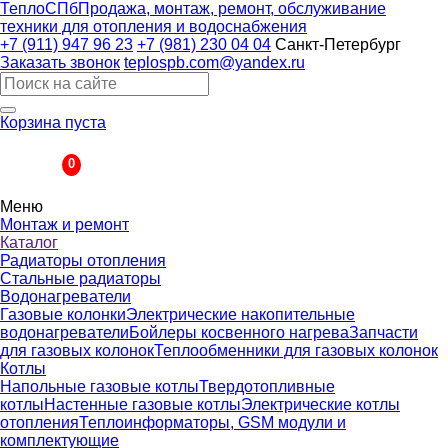
ТеплоСПб
Продажа, монтаж, ремонт, обслуживание
техники для отопления и водоснабжения
+7 (911) 947 96 23
+7 (981) 230 04 04
Санкт-Петербург
Заказать звонок
teplospb.com@yandex.ru
Корзина пуста
Корзина
0
Меню
Монтаж и ремонт
Каталог
Радиаторы отопления
Стальные радиаторы
Водонагреватели
Газовые колонки
Электрические накопительные
водонагреватели
Бойлеры косвенного нагрева
Запчасти
для газовых колонок
Теплообменники для газовых колонок
Котлы
Напольные газовые котлы
Твердотопливные
котлы
Настенные газовые котлы
Электрические котлы
отопления
Теплоинформаторы, GSM модули и
комплектующие