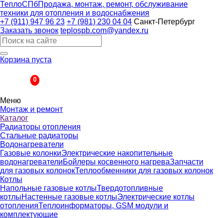
ТеплоСПб
Продажа, монтаж, ремонт, обслуживание
техники для отопления и водоснабжения
+7 (911) 947 96 23
+7 (981) 230 04 04
Санкт-Петербург
Заказать звонок
teplospb.com@yandex.ru
Корзина пуста
Корзина
0
Меню
Монтаж и ремонт
Каталог
Радиаторы отопления
Стальные радиаторы
Водонагреватели
Газовые колонки
Электрические накопительные
водонагреватели
Бойлеры косвенного нагрева
Запчасти
для газовых колонок
Теплообменники для газовых колонок
Котлы
Напольные газовые котлы
Твердотопливные
котлы
Настенные газовые котлы
Электрические котлы
отопления
Теплоинформаторы, GSM модули и
комплектующие