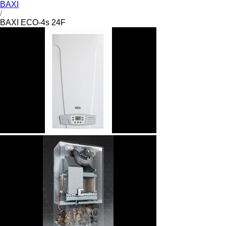
BAXI
/
BAXI ECO-4s 24F