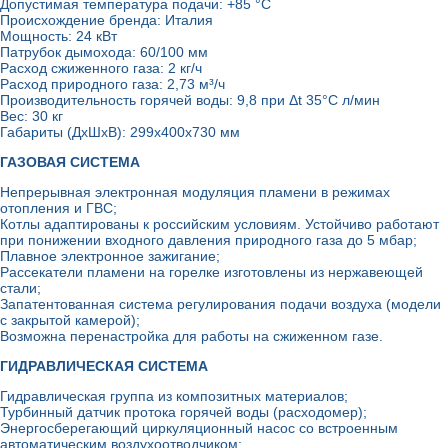
Допустимая температура подачи:
+85 °C
Происхождение бренда:
Италия
Мощность: 24 кВт
Патрубок дымохода:
60/100 мм
Расход сжиженного газа:
2 кг/ч
Расход природного газа:
2,73 м³/ч
Производительность горячей воды:
9,8 при Δt 35°C л/мин
Вес:
30 кг
Габариты (ДхШхВ):
299x400x730 мм
ГАЗОВАЯ СИСТЕМА
Непрерывная электронная модуляция пламени в режимах
отопления и ГВС;
Котлы адаптированы к российским условиям. Устойчиво работают
при понижении входного давления природного газа до 5 мбар;
Плавное электронное зажигание;
Рассекатели пламени на горелке изготовлены из нержавеющей
стали;
Запатентованная система регулирования подачи воздуха (модели
с закрытой камерой);
Возможна перенастройка для работы на сжиженном газе.
ГИДРАВЛИЧЕСКАЯ СИСТЕМА
Гидравлическая группа из композитных материалов;
Турбинный датчик протока горячей воды (расходомер);
Энергосберегающий циркуляционный насос со встроенным
автоматическим воздухоотводчиком;