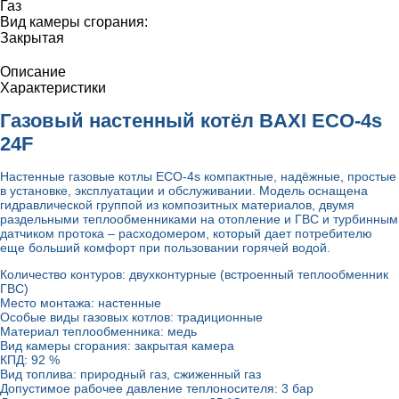
Газ
Вид камеры сгорания:
Закрытая
Описание
Характеристики
Газовый настенный котёл BAXI ECO-4s
24F
Настенные газовые котлы ECO-4s
компактные, надёжные, простые
в установке, эксплуатации и обслуживании. Модель оснащена
гидравлической группой из композитных материалов, двумя
раздельными теплообменниками на отопление и ГВС и турбинным
датчиком протока – расходомером, который дает потребителю
еще больший комфорт при пользовании горячей водой.
Количество контуров: двухконтурные (встроенный теплообменник
ГВС)
Место монтажа: настенные
Особые виды газовых котлов: традиционные
Материал теплообменника: медь
Вид камеры сгорания:
закрытая камера
КПД:
92 %
Вид топлива:
природный газ, сжиженный газ
Допустимое рабочее давление теплоносителя:
3 бар