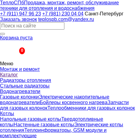
ТеплоСПб
Продажа, монтаж, ремонт, обслуживание
техники для отопления и водоснабжения
+7 (911) 947 96 23
+7 (981) 230 04 04
Санкт-Петербург
Заказать звонок
teplospb.com@yandex.ru
Корзина пуста
Корзина
0
Меню
Монтаж и ремонт
Каталог
Радиаторы отопления
Стальные радиаторы
Водонагреватели
Газовые колонки
Электрические накопительные
водонагреватели
Бойлеры косвенного нагрева
Запчасти
для газовых колонок
Теплообменники для газовых колонок
Котлы
Напольные газовые котлы
Твердотопливные
котлы
Настенные газовые котлы
Электрические котлы
отопления
Теплоинформаторы, GSM модули и
комплектующие