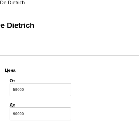
De Dietrich
e Dietrich
Цена
От
До