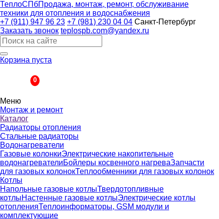
ТеплоСПб
Продажа, монтаж, ремонт, обслуживание
техники для отопления и водоснабжения
+7 (911) 947 96 23
+7 (981) 230 04 04
Санкт-Петербург
Заказать звонок
teplospb.com@yandex.ru
Корзина пуста
Корзина
0
Меню
Монтаж и ремонт
Каталог
Радиаторы отопления
Стальные радиаторы
Водонагреватели
Газовые колонки
Электрические накопительные
водонагреватели
Бойлеры косвенного нагрева
Запчасти
для газовых колонок
Теплообменники для газовых колонок
Котлы
Напольные газовые котлы
Твердотопливные
котлы
Настенные газовые котлы
Электрические котлы
отопления
Теплоинформаторы, GSM модули и
комплектующие