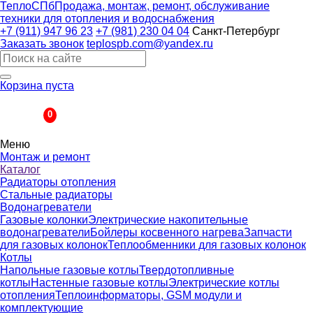
ТеплоСПб
Продажа, монтаж, ремонт, обслуживание
техники для отопления и водоснабжения
+7 (911) 947 96 23
+7 (981) 230 04 04
Санкт-Петербург
Заказать звонок
teplospb.com@yandex.ru
Корзина пуста
Корзина
0
Меню
Монтаж и ремонт
Каталог
Радиаторы отопления
Стальные радиаторы
Водонагреватели
Газовые колонки
Электрические накопительные
водонагреватели
Бойлеры косвенного нагрева
Запчасти
для газовых колонок
Теплообменники для газовых колонок
Котлы
Напольные газовые котлы
Твердотопливные
котлы
Настенные газовые котлы
Электрические котлы
отопления
Теплоинформаторы, GSM модули и
комплектующие